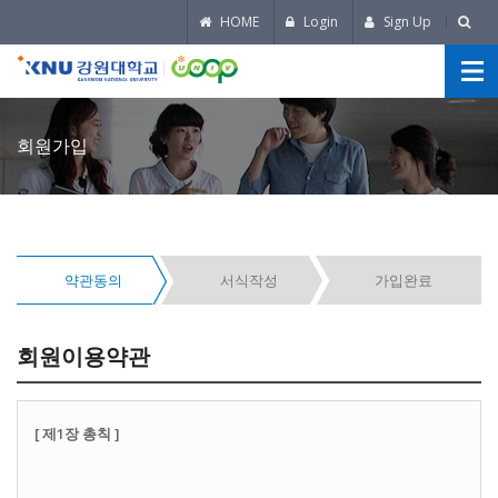
HOME
Login
Sign Up
회원가입
약관동의
서식작성
가입완료
회원이용약관
[ 제1장 총칙 ]