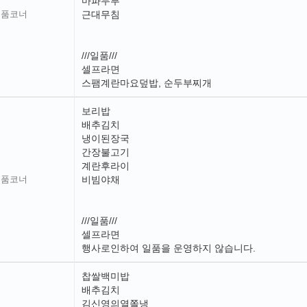
마파두부
일품코너
근대무침
///일품///
셀프라면
스팸계란마요덮밥, 순두부찌개
보리밥
배추김치
냉이된장국
간장불고기
계란후라이
일품코너
비빔야채
///일품///
셀프라면
행사로인하여 일품을 운영하지 않습니다.
찹쌀백미밥
배추김치
김신영의열쫄냉