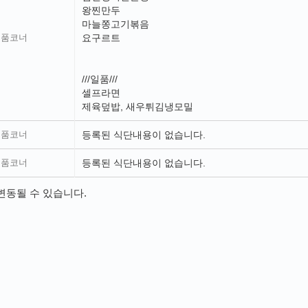
왕찐만두
마늘쫑고기볶음
일품코너
요구르트
///일품///
셀프라면
제육덮밥, 새우튀김냉모밀
일품코너
등록된 식단내용이 없습니다.
일품코너
등록된 식단내용이 없습니다.
변동될 수 있습니다.