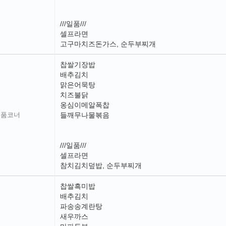
///일품///
셀프라면
고구마치즈돈가스, 순두부찌개
찹쌀기장밥
배추김치
맑은어묵탕
치즈불닭
옹심이메알폭찹
일품코너
들깨무나물볶음
///일품///
셀프라면
참치김치덮밥, 순두부찌개
찹쌀흑미밥
배추김치
파송송계란탕
새우까스