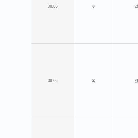
08.05
수
08.06
목