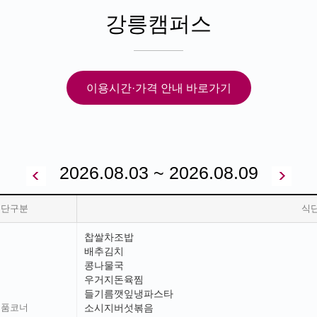
강릉캠퍼스
이용시간·가격 안내 바로가기
2026.08.03 ~ 2026.08.09
식단구분
식
찹쌀차조밥
배추김치
콩나물국
우거지돈육찜
들기름깻잎냉파스타
일품코너
소시지버섯볶음