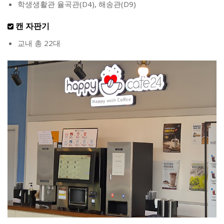
학생생활관 율곡관(D4), 해송관(D9)
캔 자판기
교내 총 22대