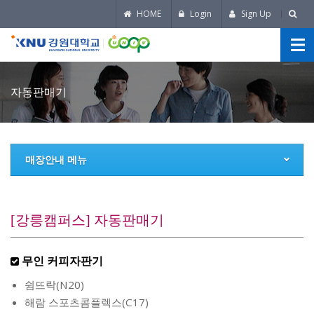
HOME
Login
Sign Up
자동판매기
매장안내 메뉴
[강릉캠퍼스] 자동판매기
무인 커피자판기
쉼뜨락(N20)
해람 스포츠콤플렉스(C17)